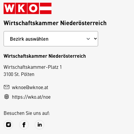
Wirtschaftskammer Niederösterreich
Wirtschaftskammer Niederösterreich
Wirtschaftskammer-Platz 1
D
3100 St. Pölten
i
wknoe@wknoe.at
e
https://wko.at/noe
s
e
Besuchen Sie uns auf:
S
e
it