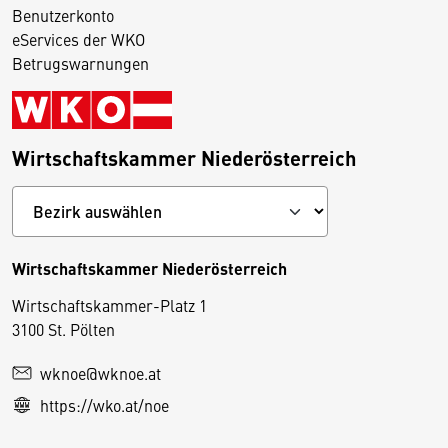
Benutzerkonto
eServices der WKO
Betrugswarnungen
Wirtschaftskammer Niederösterreich
Wirtschaftskammer Niederösterreich
Wirtschaftskammer-Platz 1
D
3100 St. Pölten
i
wknoe@wknoe.at
e
https://wko.at/noe
s
e