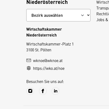
Niederösterreich
Wirtsc
Transp
Rechtl
Jobs & 
Wirtschaftskammer
Niederösterreich
D
Wirtschaftskammer-Platz 1
3100 St. Pölten
i
e
wknoe@wknoe.at
s
https://wko.at/noe
e
S
Besuchen Sie uns auf:
e
it
e
v