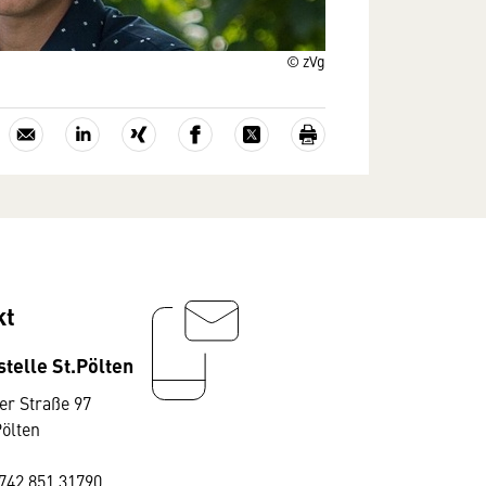
© zVg
kt
telle St.Pölten
er Straße 97
Pölten
742 851 31790