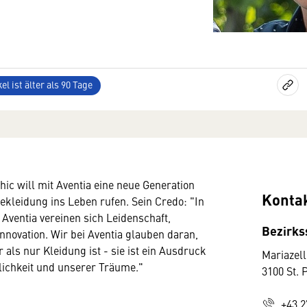
el ist älter als 90 Tage
c will mit Aventia eine neue Generation
Konta
kleidung ins Leben rufen. Sein Credo: "In
ventia vereinen sich Leidenschaft,
Bezirkss
Innovation. Wir bei Aventia glauben daran,
als nur Kleidung ist - sie ist ein Ausdruck
Mariazell
ichkeit und unserer Träume."
3100 St. 
+43 2