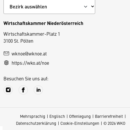
Wirtschaftskammer Niederösterreich
Wirtschaftskammer-Platz 1
D
3100 St. Pölten
i
wknoe@wknoe.at
e
https://wko.at/noe
s
e
Besuchen Sie uns auf:
S
e
it
e
v
Mehrsprachig
Englisch
Offenlegung
Barrierefreiheit
e
Datenschutzerklärung
Cookie-Einstellungen
© 2026 WKO
r