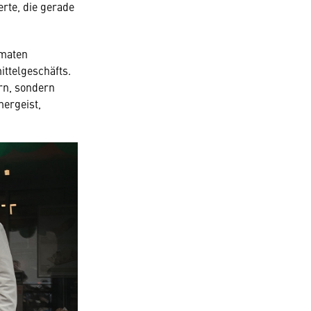
erte, die gerade
omaten
ttelgeschäfts.
ern, sondern
mergeist,