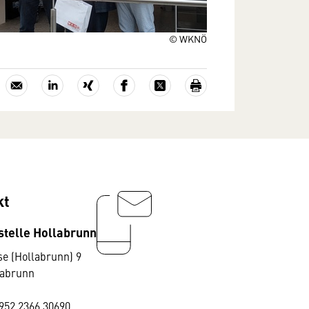
© WKNÖ
kt
stelle Hollabrunn
e (Hollabrunn) 9
labrunn
952 2366 30690