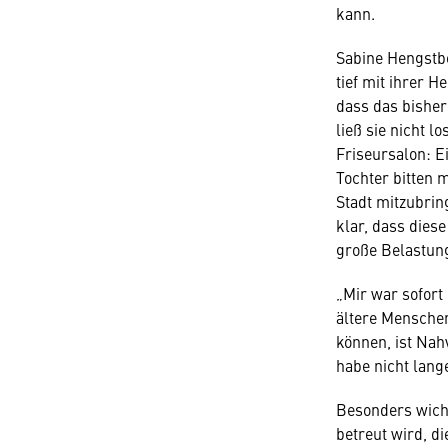
kann.
Sabine Hengstbe
tief mit ihrer 
dass das bisher
ließ sie nicht l
Friseursalon: Ei
Tochter bitten 
Stadt mitzubrin
klar, dass dies
große Belastun
„Mir war sofort
ältere Menschen,
können, ist Nah
habe nicht lang
Besonders wicht
betreut wird, di