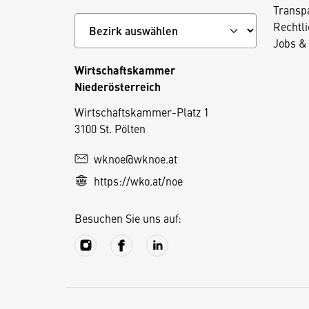
Transp
Rechtl
Jobs & 
Wirtschaftskammer
Niederösterreich
D
Wirtschaftskammer-Platz 1
3100 St. Pölten
i
e
wknoe@wknoe.at
s
https://wko.at/noe
e
S
Besuchen Sie uns auf:
e
it
e
v
e