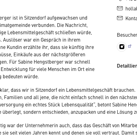
holl
rger ist in Sitzendorf aufgewachsen und
Kont
Heimatgemeinde verbunden. Die Nachricht,
ige Lebensmittelgeschäft schließen würde,
Besuchen
os. Auslöser war ein Gespräch in ihrem
ne Kundin erzählte ihr, dass sie künftig ihre
müsse, Einkäufe aus der nächstgrößeren
gen. Für Sabine Hengstberger war schnell
Detaillie
e Entwicklung für viele Menschen im Ort eine
g bedeuten würde.
 klar, dass wir in Sitzendorf ein Lebensmittelgeschäft brauchen.
 Familien und all jene, die nicht einfach schnell in den nächste
versorgung ein echtes Stück Lebensqualität“, betont Sabine Hen
e überlegt, sondern entschieden, anzupacken und eine Lösung zu
ig war der Unternehmerin auch, dass das Geschäft von Mitarbe
e sie seit vielen Jahren kennt und denen sie voll vertraut. Damit s