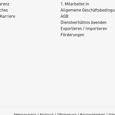
arenz
1. Mitarbeiter:in
iches
Allgemeine Geschäftsbedingu
Karriere
AGB
Dienstverhältnis beenden
Exportieren / Importieren
Förderungen
Mehrsprachig
Englisch
Offenlegung
Barrierefreiheit
Dat