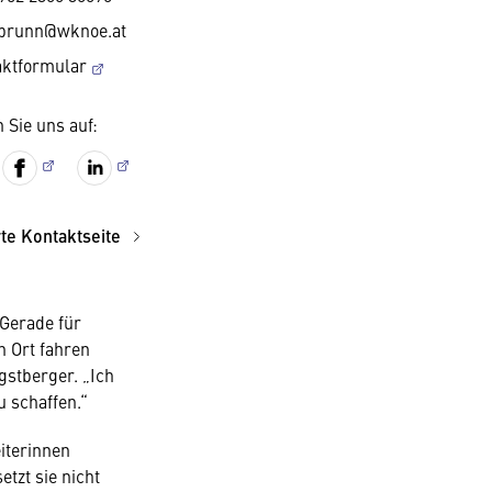
abrunn@wknoe.at
aktformular
 Sie uns auf:
rte Kontaktseite
 Gerade für
n Ort fahren
gstberger. „Ich
 schaffen.“
iterinnen
etzt sie nicht