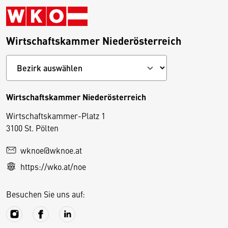
Wirtschaftskammer Niederösterreich
Wirtschaftskammer Niederösterreich
Wirtschaftskammer-Platz 1
D
3100 St. Pölten
i
wknoe@wknoe.at
e
https://wko.at/noe
s
e
Besuchen Sie uns auf:
S
e
it