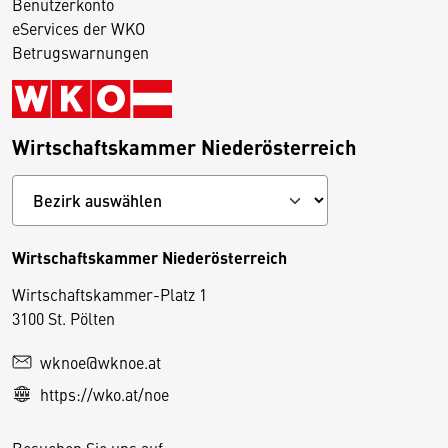
Benutzerkonto
eServices der WKO
Betrugswarnungen
Wirtschaftskammer Niederösterreich
Wirtschaftskammer Niederösterreich
Wirtschaftskammer-Platz 1
D
3100 St. Pölten
i
wknoe@wknoe.at
e
https://wko.at/noe
s
e