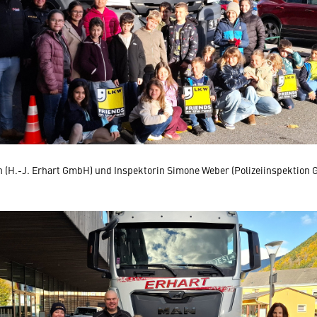
in (H.-J. Erhart GmbH) und Inspektorin Simone Weber (Polizeiinspektion G