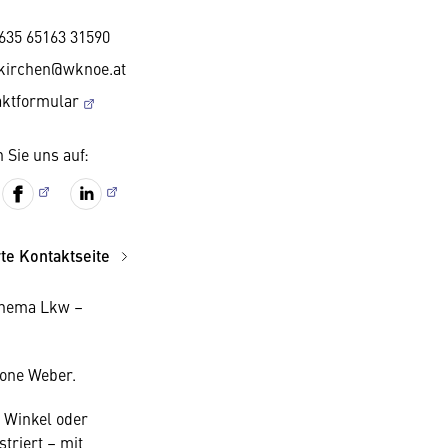
635 65163 31590
kirchen@wknoe.at
aktformular
 Sie uns auf:
rte Kontaktseite
 Thema Lkw –
mone Weber.
 Winkel oder
triert – mit