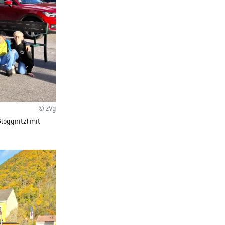
© zVg
loggnitz) mit