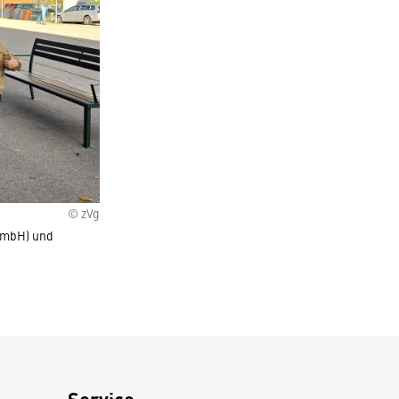
© zVg
 GmbH) und
Service