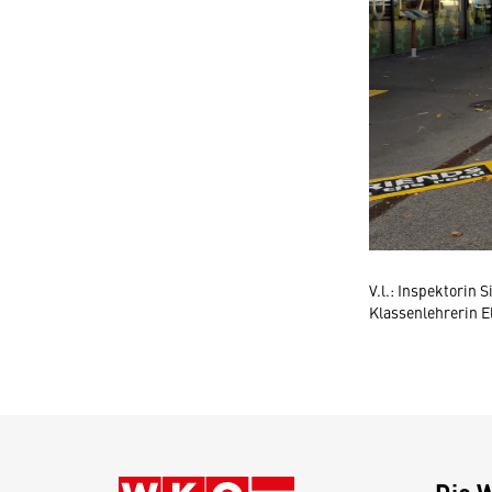
V.l.: Inspektorin
Klassenlehrerin El
Die 