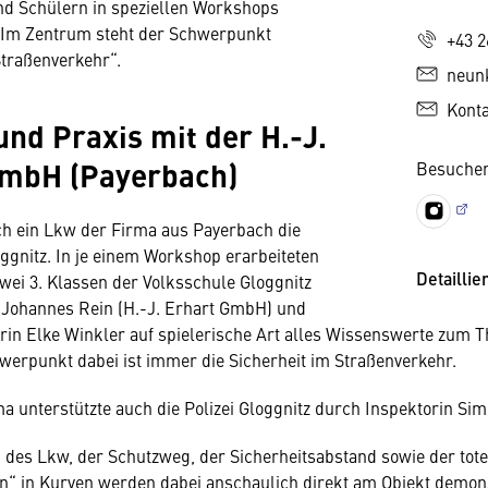
nd Schülern in speziellen Workshops
 Im Zentrum steht der Schwerpunkt
+43 2
Straßenverkehr“.
neun
Kont
und Praxis mit der H.-J.
GmbH (Payerbach)
Besuchen
h ein Lkw der Firma aus Payerbach die
ggnitz. In je einem Workshop erarbeiteten
Detaillie
zwei 3. Klassen der Volksschule Gloggnitz
Johannes Rein (H.-J. Erhart GmbH) und
rin Elke Winkler auf spielerische Art alles Wissenswerte zum
erpunkt dabei ist immer die Sicherheit im Straßenverkehr.
 unterstützte auch die Polizei Gloggnitz durch Inspektorin Si
des Lkw, der Schutzweg, der Sicherheitsabstand sowie der tote
“ in Kurven werden dabei anschaulich direkt am Objekt demons