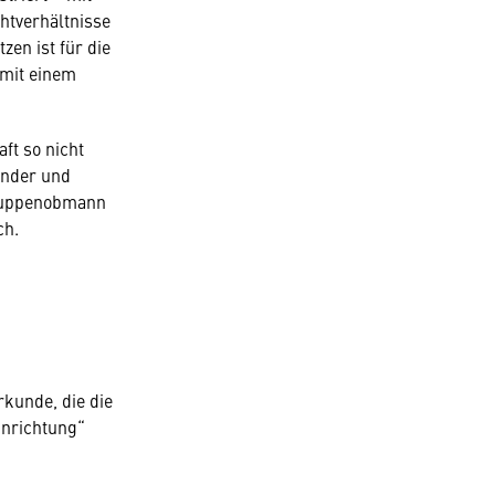
htverhältnisse
zen ist für die
 mit einem
ft so nicht
inder und
gruppenobmann
ch.
kunde, die die
inrichtung“