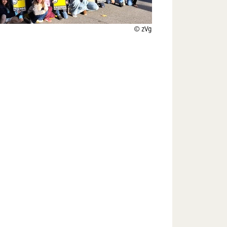
© zVg