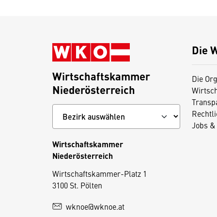
Die 
Wirtschaftskammer
Die Org
Niederösterreich
Wirtsc
Transp
Rechtl
Jobs & 
Wirtschaftskammer
Niederösterreich
D
Wirtschaftskammer-Platz 1
3100 St. Pölten
i
e
wknoe@wknoe.at
s