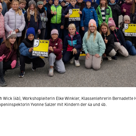
ah Wick (4b), Workshopleiterin Elke Winkler, Klassenlehrerin Bernadette 
ppeninspektorin Yvonne Salzer mit Kindern der 4a und 4b.