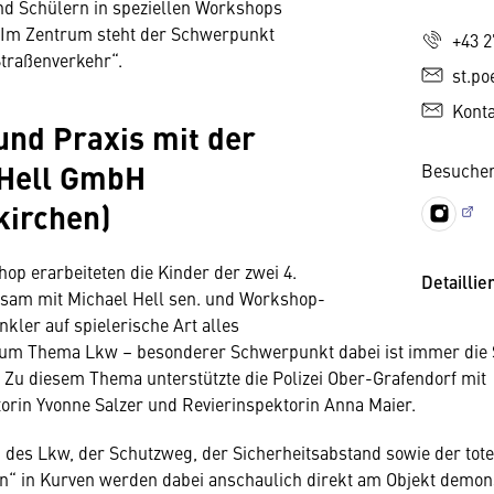
nd Schülern in speziellen Workshops
 Im Zentrum steht der Schwerpunkt
+43 2
Straßenverkehr“.
st.po
Kont
und Praxis mit der
 Hell GmbH
Besuchen
kirchen)
op erarbeiteten die Kinder der zwei 4.
Detaillie
sam mit Michael Hell sen. und Workshop-
nkler auf spielerische Art alles
um Thema Lkw – besonderer Schwerpunkt dabei ist immer die S
 Zu diesem Thema unterstützte die Polizei Ober-Grafendorf mit
rin Yvonne Salzer und Revierinspektorin Anna Maier.
des Lkw, der Schutzweg, der Sicherheitsabstand sowie der tote
“ in Kurven werden dabei anschaulich direkt am Objekt demons