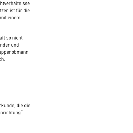
htverhältnisse
zen ist für die
 mit einem
ft so nicht
inder und
gruppenobmann
ch.
kunde, die die
inrichtung“