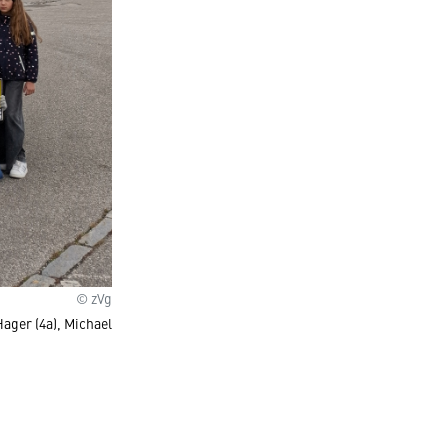
© zVg
Hager (4a), Michael