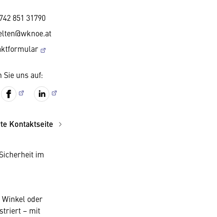
742 851 31790
elten@wknoe.at
aktformular
 Sie uns auf:
rte Kontaktseite
icherheit im
 Winkel oder
triert – mit