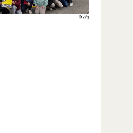
© zVg