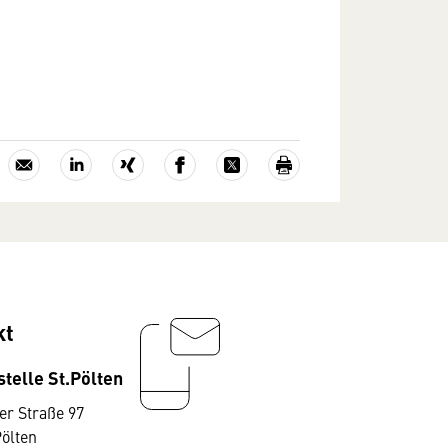
kt
telle St.Pölten
er Straße 97
Pölten