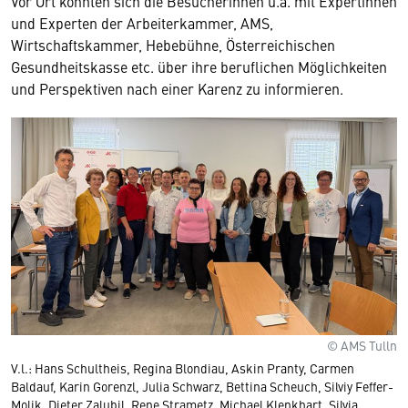
Vor Ort konnten sich die Besucherinnen u.a. mit Expertinnen
und Experten der Arbeiterkammer, AMS,
Wirtschaftskammer, Hebebühne, Österreichischen
Gesundheitskasse etc. über ihre beruflichen Möglichkeiten
und Perspektiven nach einer Karenz zu informieren.
© AMS Tulln
V.l.: Hans Schultheis, Regina Blondiau, Askin Pranty, Carmen
Baldauf, Karin Gorenzl, Julia Schwarz, Bettina Scheuch, Silviy Feffer-
Molik, Dieter Zalubil, Rene Strametz, Michael Klenkhart, Silvia