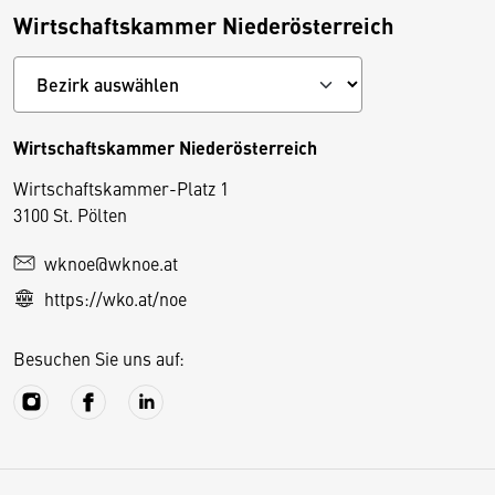
Wirtschaftskammer Niederösterreich
Wirtschaftskammer Niederösterreich
Wirtschaftskammer-Platz 1
D
3100 St. Pölten
i
wknoe@wknoe.at
e
https://wko.at/noe
s
e
Besuchen Sie uns auf:
S
e
it
e
v