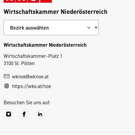
Wirtschaftskammer Niederösterreich
Wirtschaftskammer Niederösterreich
Wirtschaftskammer-Platz 1
D
3100 St. Pölten
i
wknoe@wknoe.at
e
https://wko.at/noe
s
e
Besuchen Sie uns auf:
S
e
it
e