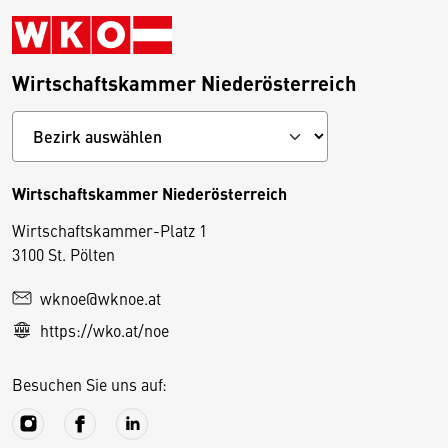
Wirtschaftskammer Niederösterreich
Wirtschaftskammer Niederösterreich
Wirtschaftskammer-Platz 1
D
3100 St. Pölten
i
wknoe@wknoe.at
e
https://wko.at/noe
s
e
Besuchen Sie uns auf:
S
e
it