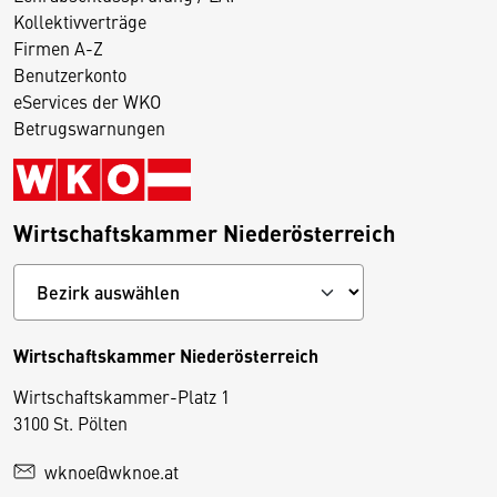
Kollektivverträge
Firmen A-Z
Benutzerkonto
eServices der WKO
Betrugswarnungen
Wirtschaftskammer Niederösterreich
Wirtschaftskammer Niederösterreich
Wirtschaftskammer-Platz 1
D
3100 St. Pölten
i
wknoe@wknoe.at
e