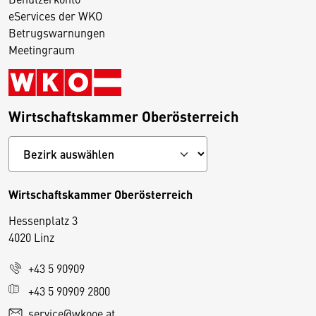
eServices der WKO
Betrugswarnungen
Meetingraum
Wirtschaftskammer Oberösterreich
Wirtschaftskammer Oberösterreich
Hessenplatz 3
4020 Linz
+43 5 90909
D
+43 5 90909 2800
i
service@wkooe.at