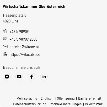
Wirtschaftskammer Oberösterreich
Hessenplatz 3
4020 Linz
+43 5 90909
D
+43 5 90909 2800
i
service@wkooe.at
e
https://wko.at/ooe
s
e
Besuchen Sie uns auf:
S
e
it
e
v
Mehrsprachig
Englisch
Offenlegung
Barrierefreiheit
e
Datenschutzerklärung
Cookie-Einstellungen
© 2026 WKO