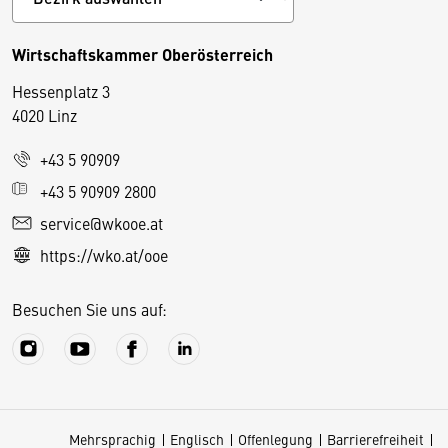
Wirtschaftskammer Oberösterreich
Hessenplatz 3
4020 Linz
+43 5 90909
D
+43 5 90909 2800
i
service@wkooe.at
e
https://wko.at/ooe
s
e
Besuchen Sie uns auf:
S
e
it
e
v
Mehrsprachig
Englisch
Offenlegung
Barrierefreiheit