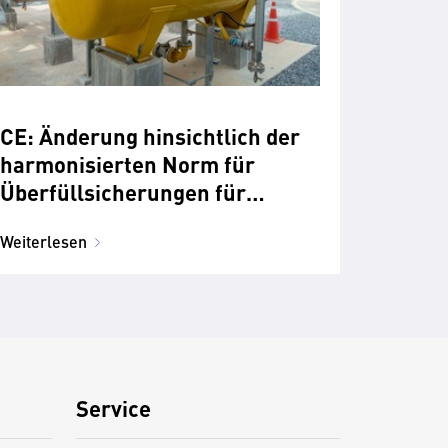
CE: Änderung hinsichtlich der
harmonisierten Norm für
Überfüllsicherungen für
ortsfeste Tanks für flüssige
Weiterlesen
Brenn- und Kraftstoffe
Service