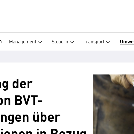
n
Management
Steuern
Transport
Umwe
ng der
on BVT-
ungen über
ionen in Bezug