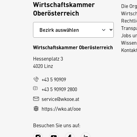
Wirtschaftskammer
Die Org
Oberösterreich
Wirtsc
Rechtl
Transp
Jobs u
Wissen
Wirtschaftskammer Oberösterreich
Kontak
Hessenplatz 3
4020 Linz
D
+43 5 90909
i
+43 5 90909 2800
e
service@wkooe.at
s
https://wko.at/ooe
e
S
Besuchen Sie uns auf:
e
it