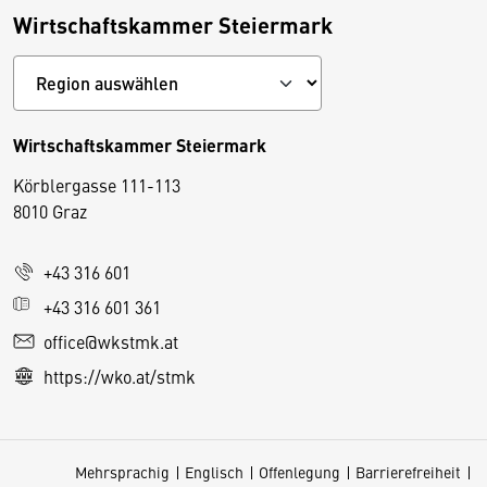
Wirtschaftskammer Steiermark
Wirtschaftskammer Steiermark
Körblergasse 111-113
D
8010 Graz
i
e
+43 316 601
s
e
+43 316 601 361
S
office@wkstmk.at
e
https://wko.at/stmk
it
e
v
Mehrsprachig
Englisch
Offenlegung
Barrierefreiheit
e