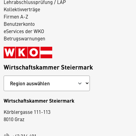
Lehrabschlussprüfung / LAP
Kollektivverträge
Firmen A-Z
Benutzerkonto
eServices der WKO
Betrugswarnungen
Wirtschaftskammer Steiermark
Wirtschaftskammer Steiermark
Körblergasse 111-113
D
8010 Graz
i
e