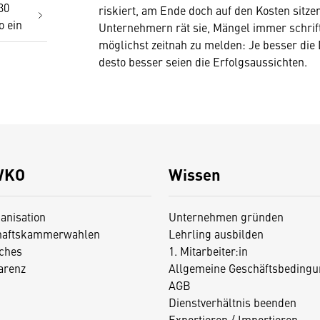
30
riskiert, am Ende doch auf den Kosten sitzen
o ein
Unternehmern rät sie, Mängel immer schrif
möglichst zeitnah zu melden: Je besser die
desto besser seien die Erfolgsaussichten.
WKO
Wissen
anisation
Unternehmen gründen
haftskammerwahlen
Lehrling ausbilden
iches
1. Mitarbeiter:in
arenz
Allgemeine Geschäftsbedingu
AGB
Dienstverhältnis beenden
Exportieren / Importieren