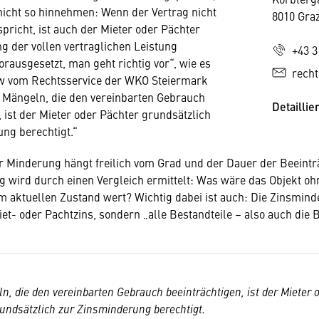
icht so hinnehmen: Wenn der Vertrag nicht
8010 Gra
spricht, ist auch der Mieter oder Pächter
ng der vollen vertraglichen Leistung
+43 3
vorausgesetzt, man geht richtig vor“, wie es
rech
 vom Rechtsservice der WKO Steiermark
i Mängeln, die den vereinbarten Gebrauch
Detaillie
, ist der Mieter oder Pächter grundsätzlich
ng berechtigt.“
 Minderung hängt freilich vom Grad und der Dauer der Beeintr
 wird durch einen Vergleich ermittelt: Was wäre das Objekt oh
im aktuellen Zustand wert? Wichtig dabei ist auch: Die Zinsminde
iet- oder Pachtzins, sondern „alle Bestandteile – also auch die 
n, die den vereinbarten Gebrauch beeinträchtigen, ist der Mieter 
undsätzlich zur Zinsminderung berechtigt.