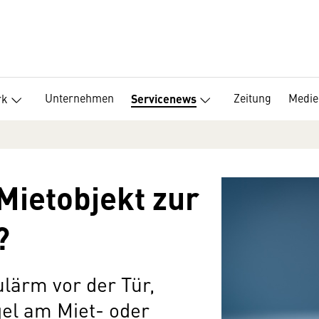
Unternehmen
Zeitung
Medie
rk
Servicenews
Mietobjekt zur
?
lärm vor der Tür,
el am Miet- oder