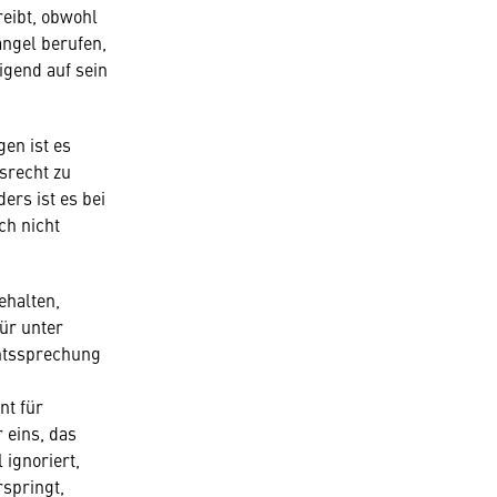
reibt, obwohl
ngel berufen,
igend auf sein
en ist es
srecht zu
ers ist es bei
ch nicht
ehalten,
ür unter
chtssprechung
nt für
eins, das
 ignoriert,
rspringt,