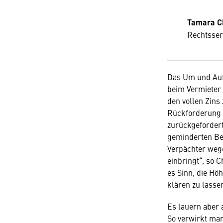
Tamara C
Rechtsser
Das Um und Auf 
beim Vermieter 
den vollen Zins 
Rückforderung g
zurückgefordert
geminderten Bet
Verpächter weg
einbringt“, so 
es Sinn, die Hö
klären zu lasse
Es lauern aber 
So verwirkt man