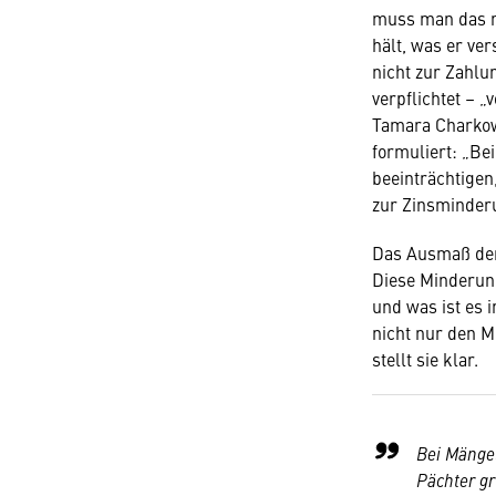
muss man das n
hält, was er ver
nicht zur Zahlu
verpflichtet – „
Tamara Charkow
formuliert: „Be
beeinträchtigen
zur Zinsminderu
Das Ausmaß der
Diese Minderung
und was ist es 
nicht nur den M
stellt sie klar.
Bei Mängel
Pächter gr