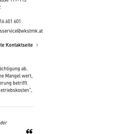
z
16 601 601
tsservice@wkstmk.at
rte Kontaktseite
ächtigung ab.
ne Mangel wert,
rung betrifft
Betriebskosten“,
oder