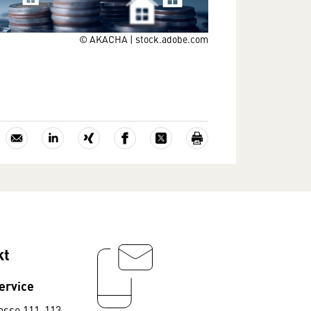
© AKACHA | stock.adobe.com
kt
ervice
asse 111-113