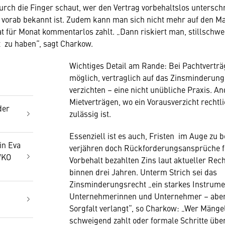
durch die Finger schaut, wer den Vertrag vorbehaltslos untersch
vorab bekannt ist. Zudem kann man sich nicht mehr auf den Ma
für Monat kommentarlos zahlt. „Dann riskiert man, stillschwe
t zu haben“, sagt Charkow.
Wichtiges Detail am Rande: Bei Pachtverträg
möglich, vertraglich auf das Zinsminderung
verzichten – eine nicht unübliche Praxis. And
Mietverträgen, wo ein Vorausverzicht rechtli
der
zulässig ist.
Essenziell ist es auch, Fristen im Auge zu b
in Eva
verjähren doch Rückforderungsansprüche f
WKO
Vorbehalt bezahlten Zins laut aktueller Re
binnen drei Jahren. Unterm Strich sei das
Zinsminderungsrecht „ein starkes Instrume
Unternehmerinnen und Unternehmer – aber 
Sorgfalt verlangt“, so Charkow: „Wer Mängel
schweigend zahlt oder formale Schritte übe