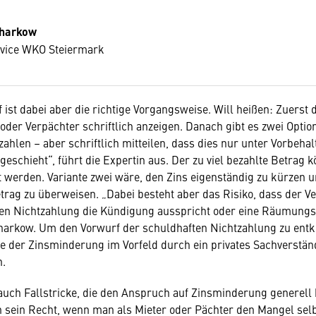
harkow
vice WKO Steiermark
ist dabei aber die richtige Vorgangsweise. Will heißen: Zuerst
oder Verpächter schriftlich anzeigen. Danach gibt es zwei Opti
zahlen – aber schriftlich mitteilen, dass dies nur unter Vorbehal
eschieht“, führt die Expertin aus. Der zu viel bezahlte Betrag 
 werden. Variante zwei wäre, den Zins eigenständig zu kürzen 
rag zu überweisen. „Dabei besteht aber das Risiko, dass der V
en Nichtzahlung die Kündigung ausspricht oder eine Räumung
Charkow. Um den Vorwurf der schuldhaften Nichtzahlung zu ent
he der Zinsminderung im Vorfeld durch ein privates Sachverstä
n.
auch Fallstricke, die den Anspruch auf Zinsminderung generell
 sein Recht, wenn man als Mieter oder Pächter den Mangel sel