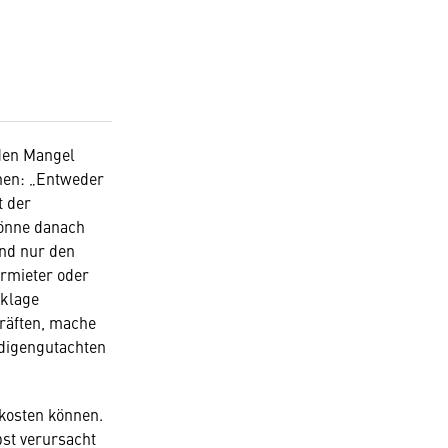
 den Mangel
onen: „Entweder
t der
könne danach
und nur den
ermieter oder
sklage
kräften, mache
ndigengutachten
 kosten können.
bst verursacht