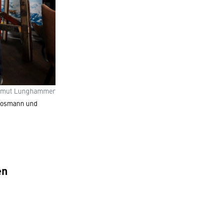
lmut Lunghammer
 Rosmann und
en