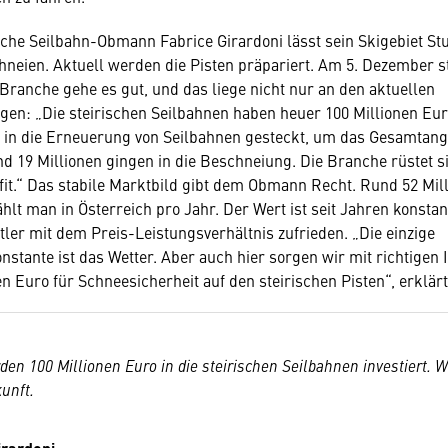
sche Seilbahn-Obmann Fabrice Girardoni lässt sein Skigebiet Stu
eien. Aktuell werden die Pisten präpariert. Am 5. Dezember st
r Branche gehe es gut, und das liege nicht nur an den aktuellen
en: „Die steirischen Seilbahnen haben heuer 100 Millionen Euro
 in die Erneuerung von Seilbahnen gesteckt, um das Gesamtang
d 19 Millionen gingen in die Beschneiung. Die Branche rüstet si
 fit.“ Das stabile Marktbild gibt dem Obmann Recht. Rund 52 Mil
ählt man in Österreich pro Jahr. Der Wert ist seit Jahren konsta
tler mit dem Preis-Leistungsverhältnis zufrieden. „Die einzige
stante ist das Wetter. Aber auch hier sorgen wir mit richtigen I
en Euro für Schneesicherheit auf den steirischen Pisten“, erklär
en 100 Millionen Euro in die steirischen Seilbahnen investiert. Wi
kunft.