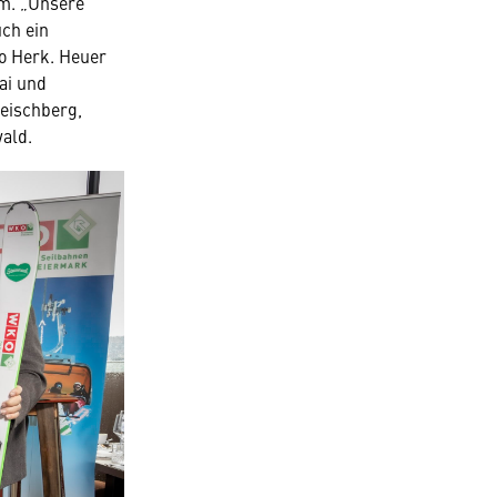
m. „Unsere
uch ein
so Herk. Heuer
ai und
eischberg,
hwald.