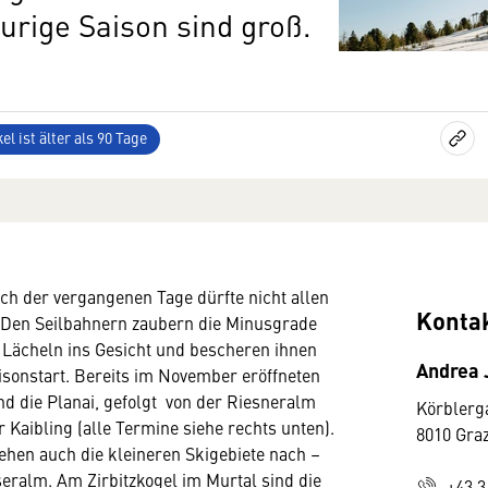
urige Saison sind groß.
el ist älter als 90 Tage
ch der vergangenen Tage dürfte nicht allen
Konta
 Den Seilbahnern zaubern die Minusgrade
s Lächeln ins Gesicht und bescheren ihnen
Andrea 
isonstart. Bereits im November eröffneten
nd die Planai, gefolgt von der Riesneralm
Körblerg
Kaibling (alle Termine siehe rechts unten).
8010 Gra
hen auch die kleineren Skigebiete nach –
seralm. Am Zirbitzkogel im Murtal sind die
+43 3