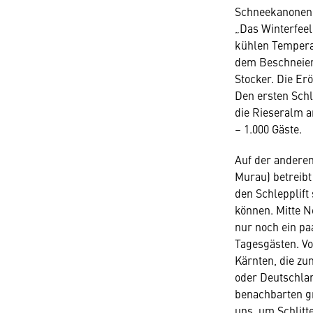
Schneekanonen b
„Das Winterfee
kühlen Tempera
dem Beschneien 
Stocker. Die Erö
Den ers­ten Sch
die Rieseralm 
– 1.000 Gäste.
Auf der anderen
Murau) betreibt
den Schlepplift
können. Mitte 
nur noch ein paa
Tagesgästen. V
Kärnten, die zu
oder Deutschlan
benachbarten g
uns, um Schlitt