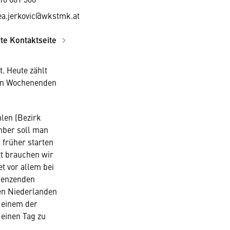
ea.jerkovic@wkstmk.at
rte Kontaktseite
. Heute zählt
den Wochenenden
hlen (Bezirk
mber soll man
 früher starten
t brauchen wir
et vor allem bei
renzenden
en Niederlanden
 einem der
einen Tag zu