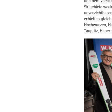
und dem Vorsit
Skigebiete weck
unverzichtbarer
erhielten gleich
Hochwurzen, Ha
Tauplitz, Haue