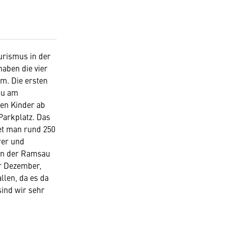
urismus in der
haben die vier
m. Die ersten
au am
nen Kinder ab
Parkplatz. Das
tet man rund 250
rer und
 in der Ramsau
r Dezember,
llen, da es da
sind wir sehr