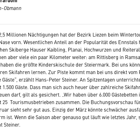
irardoni
en-Obmann
2,5 Millionen Nächtigungen hat der Bezirk Liezen beim Winterto
Nase vorn. Wesentlichen Anteil an der Popularität des Ennstals 
chen Skiberge Hauser Kaibling, Planai, Hochwurzen und Reiteral
 aber viele ein paar Kilometer weiter: am Rittisberg in Rams
 haben die größte Kinderskischule der Steiermark. Bei uns kön
ren Skifahren lernen. Zur Piste kommt man bei uns direkt vom 
 Gäste“, erzählt Hans-Peter Steiner. An Spitzentagen unterrich
t 1.500 Gäste. Dass man sich auch heuer über zahlreiche Skifah
uen darf, gilt als gesichert. „Wir haben über 6.000 Gästebetten
it 25 Tourismusbetrieben zusammen. Die Buchungsvorschau fü
uar sieht sehr gut aus. Einzig der März könnte schwächer ausfa
m ist. Wenn die Saison aber genauso gut läuft wie letztes Jahr, 
t Steiner.