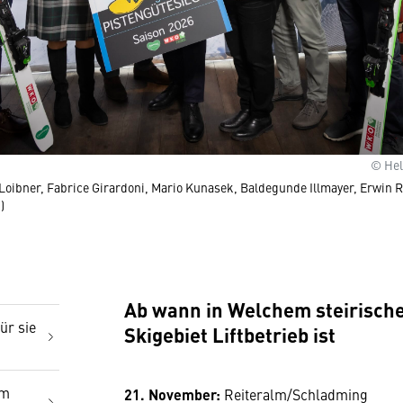
© He
a Loibner, Fabrice Girardoni, Mario Kunasek, Baldegunde Illmayer, Erwin
)
Ab wann in Welchem steirisch
ür sie
Skigebiet Liftbetrieb ist
im
21. November:
Reiteralm/­Schladming