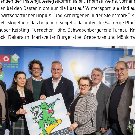
zenden der Pistengütesiegelkommission, Thomas Weihs, vornah
en bei den Gästen nicht nur die Lust auf Wintersport, sie sind a
 wirtschaftlicher Impuls- und Arbeitgeber in der Steiermark“, 
 elf Skigebiete das begehrte Siegel – darunter die Skiberge Plan
user Kaibling, Turracher Höhe, Schwabenberg­arena Turnau, Kr
reck, Reiteralm, Mariazeller Bürgeralpe, Grebenzen und Mönic