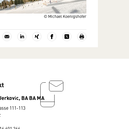
© Michael Koenigshofer
kt
Jerkovic, BA BA MA
asse 111-113
z
16 601 366