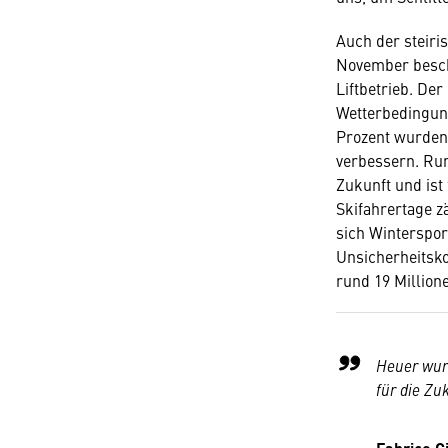
Auch der steiri
November beschn
Liftbetrieb. De
Wetterbedingung
Prozent wurden
verbessern. Run
Zukunft und ist
Skifahrertage z
sich Winterspor
Unsicherheitskon
rund 19 Million
Heuer wurd
für die Zu