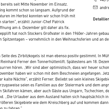
ereits seit Mitte November im Einsatz.
andr
ling kommt schon so langsam. Aufgrund der
turen im Herbst konnten wir schon früh mit
Detaillie
starten“, erzählt Junior-Chef Patrick
ffnung am 6. Dezember gilt daher als fix.
lepplift hat noch Stockers Großvater in den 1960er-Jahren gebaut
an Spitzentagen – vornehmlich in den Weihnachsferien und an 
 Seite des Zirbitzkogels ist man ebenso positiv gestimmt. In Mü
 Reinhard Ferner den Tonnerhüttenlift. Spätestens am 18. Deze
 surren hören. „Wir sind aber optimistisch, dass wir heuer schon
November haben wir schon mit dem Beschneien angefangen. Jetz
r kalte Nächte“, erzählt Ferner. Beliebt sei sein kleines Skigebi
orzugsweise seien es Familien aus der Steiermark und dem ang
m Skifahren kämen, aber auch Gäste aus Ungarn, Tschechien, d
d. „Die Urlauber aus dem Ausland halten sich hauptsächlich in
rößeren Skigebiete wie dem Kreischberg auf und kommen dann 
en zu fahren.“