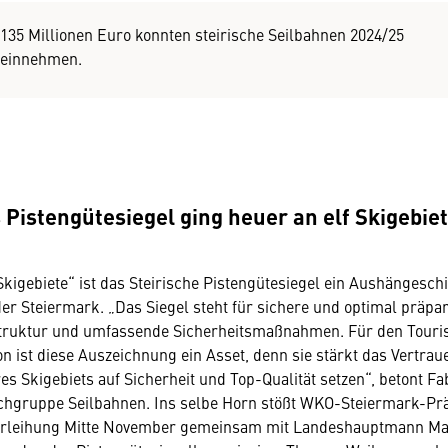
135 Millionen Euro konnten steirische Seilbahnen 2024/25
einnehmen.
 Pistengütesiegel ging heuer an elf Skigebie
Skigebiete“ ist das Steirische Pistengütesiegel ein Aushängeschi
der Steiermark. „Das Siegel steht für sichere und optimal präpar
truktur und umfassende Sicherheitsmaßnahmen. Für den Touri
n ist diese Auszeichnung ein Asset, denn sie stärkt das Vertraue
es Skigebiets auf Sicherheit und Top-Qualität setzen“, betont Fa
hgruppe Seilbahnen. Ins selbe Horn stößt WKO-Steiermark-Prä
Verleihung Mitte November gemeinsam mit Landeshauptmann Ma