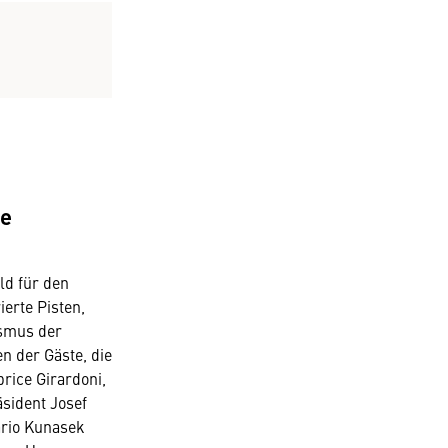
te
ld für den
ierte Pisten,
smus der
n der Gäste, die
brice Girardoni,
sident Josef
rio Kunasek