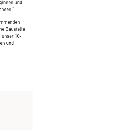
eginnen und
chsen.“
 kommenden
ne Baustelle
h unser 10-
nen und