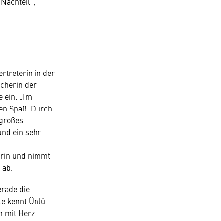
Nachteil“,
rtreterin in der
cherin der
e ein. „Im
ßen Spaß. Durch
 großes
nd ein sehr
ferin und nimmt
 ab.
erade die
le kennt Ünlü
h mit Herz