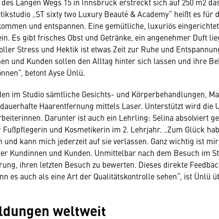
 des Langen Wegs 15 in Innsbruck erstreckt sich auf 250 m2 da
ikstudio „ST sixty two Luxury Beauté & Academy“ heißt es für 
ommen und entspannen. Eine gemütliche, luxuriös eingerichtet
in. Es gibt frisches Obst und Getränke, ein angenehmer Duft lieg
ller Stress und Hektik ist etwas Zeit zur Ruhe und Entspannung
n und Kunden sollen den Alltag hinter sich lassen und ihre B
nnen“, betont Ayse Ünlü.
en im Studio sämtliche Gesichts- und Körperbehandlungen, Ma
dauerhafte Haarentfernung mittels Laser. Unterstützt wird die
beiterinnen. Darunter ist auch ein Lehrling: Selina absolviert g
 Fußpflegerin und Kosmetikerin im 2. Lehrjahr. „Zum Glück hab
n und kann mich jederzeit auf sie verlassen. Ganz wichtig ist m
er Kundinnen und Kunden. Unmittelbar nach dem Besuch im 
erung, ihren letzten Besuch zu bewerten. Dieses direkte Feedbac
n es auch als eine Art der Qualitätskontrolle sehen“, ist Ünlü ü
ldungen weltweit