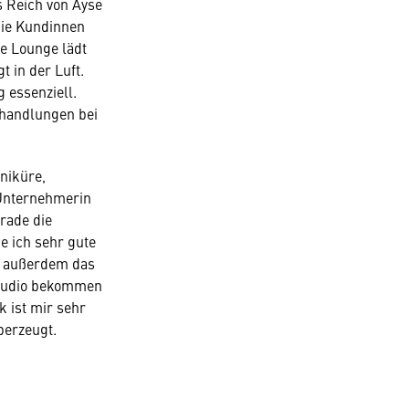
s Reich von Ayse
die Kundinnen
e Lounge lädt
t in der Luft.
 essenziell.
ehandlungen bei
niküre,
 Unternehmerin
erade die
e ich sehr gute
ir außerdem das
Studio bekommen
k ist mir sehr
berzeugt.