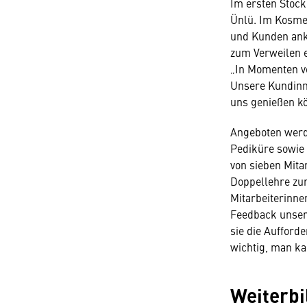
Im ersten Stock
Ünlü. Im Kosmet
und Kunden ank
zum Verweilen e
„In Momenten vo
Unsere Kundinne
uns genießen kö
Angeboten werd
Pediküre sowie 
von sieben Mitar
Doppellehre zur
Mitarbeiterinne
Feedback unser
sie die Aufford
wichtig, man kan
Weiterbi