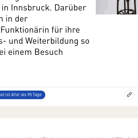
 in Innsbruck. Darüber
h in der
unktionärin für ihre
- und Weiterbildung so
 bei einem Besuch
el ist älter als 90 Tage