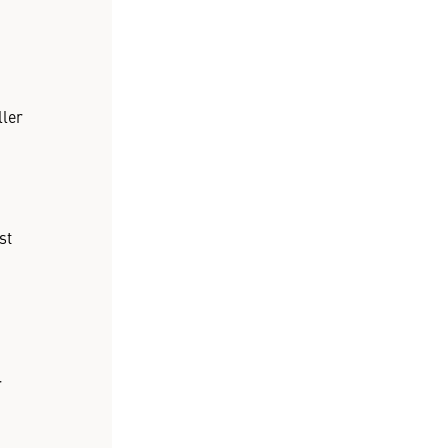
ller
st
r