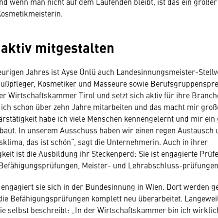
nd wenn man nicht auf dem Laufenden bleibt, ist das ein großer 
Kosmetikmeisterin.
aktiv mitgestalten
heurigen Jahres ist Ayse Ünlü auch Landesinnungsmeister-Stellve
ußpfleger, Kosmetiker und Masseure sowie Berufsgruppenspre
er Wirtschaftskammer Tirol und setzt sich aktiv für ihre Branch
 ich schon über zehn Jahre mitarbeiten und das macht mir gro
rstätigkeit habe ich viele Menschen kennengelernt und mir ein
baut. In unserem Ausschuss haben wir einen regen Austausch u
klima, das ist schön“, sagt die Unternehmerin. Auch in ihrer
gkeit ist die Ausbildung ihr Steckenperd: Sie ist engagierte Prü
Befähigungsprüfungen, Meister- und Lehrabschluss-prüfungen
engagiert sie sich in der Bundesinnung in Wien. Dort werden g
die Befähigungsprüfungen komplett neu überarbeitet. Langewei
sie selbst beschreibt: „In der Wirtschaftskammer bin ich wirklic