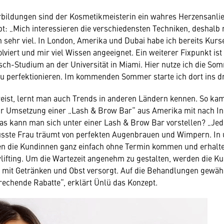
bildungen sind der Kosmetikmeisterin ein wahres Herzensanlie
bt: „Mich interessieren die verschiedensten Techniken, deshalb r
 sehr viel. In London, Amerika und Dubai habe ich bereits Kurs
viert und mir viel Wissen angeeignet. Ein weiterer Fixpunkt ist
ch-Studium an der Universität in Miami. Hier nutze ich die S
u perfektionieren. Im kommenden Sommer starte ich dort ins dr
eist, lernt man auch Trends in anderen Ländern kennen. So kam
zur Umsetzung einer „Lash & Brow Bar“ aus Amerika mit nach I
as kann man sich unter einer Lash & Brow Bar vorstellen? „Jed
sste Frau träumt von perfekten Augenbrauen und Wimpern. In 
n die Kundinnen ganz einfach ohne Termin kommen und erhalte
ifting. Um die Wartezeit angenehm zu gestalten, werden die Ku
mit Getränken und Obst versorgt. Auf die Behandlungen gewähr
rechende Rabatte“, erklärt Ünlü das Konzept.