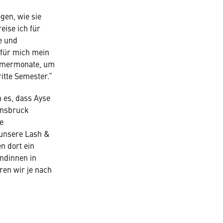
gen, wie sie
eise ich für
e und
 für mich mein
ommermonate, um
itte Semester.“
 es, dass Ayse
nnsbruck
e
unsere Lash &
n dort ein
ndinnen in
en wir je nach