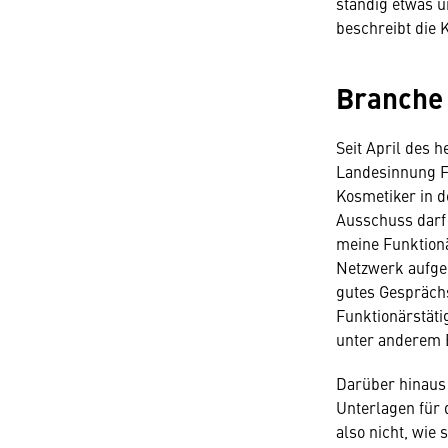
ständig etwas u
beschreibt die 
Branche 
Seit April des 
Landesinnung F
Kosmetiker in d
Ausschuss darf
meine Funktionä
Netzwerk aufge
gutes Gesprächs
Funktionärstäti
unter anderem 
Darüber hinaus 
Unterlagen für 
also nicht, wie 