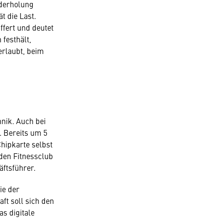
ederholung
t die Last.
ffert und deutet
festhält,
erlaubt, beim
hnik. Auch bei
s. Bereits um 5
Chipkarte selbst
 den Fitnessclub
äftsführer.
ie der
ft soll sich den
s digitale