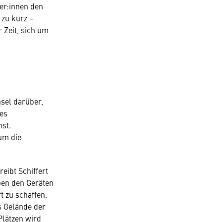
ter:innen den
 zu kurz –
 Zeit, sich um
sel darüber,
des
nst.
um die
eibt Schiffert
ben den Geräten
t zu schaffen.
s Gelände der
Plätzen wird