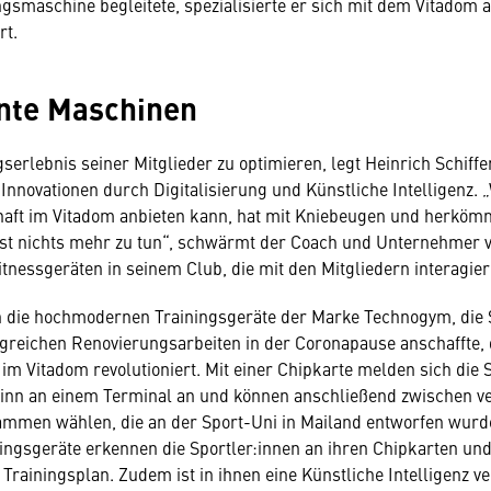
ingsmaschine begleitete, spezialisierte er sich mit dem Vitadom 
rt.
ente Maschinen
erlebnis seiner Mitglieder zu optimieren, legt Heinrich Schiffer
nnovationen durch Digitalisierung und Künstliche Intelligenz. 
aft im Vitadom anbieten kann, hat mit Kniebeugen und herköm
st nichts mehr zu tun“, schwärmt der Coach und Unternehmer 
itnessgeräten in seinem Club, die mit den Mitgliedern interagier
n die hochmodernen Trainingsgeräte der Marke Technogym, die S
reichen Renovierungsarbeiten in der Coronapause anschaffte,
 im Vitadom revolutioniert. Mit einer Chipkarte melden sich die 
ginn an einem Terminal an und können anschließend zwischen v
ammen wählen, die an der Sport-Uni in Mailand entworfen wurd
ningsgeräte erkennen die Sportler:innen an ihren Chipkarten un
 Trainingsplan. Zudem ist in ihnen eine Künstliche Intelligenz v