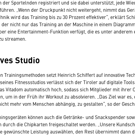
der Sportelnden registriert und sie dabei unterstützt, jede Wi
ühren. „Wenn der Druckpunkt nicht weitergeht, nimmt das Gerä
nik wird das Training bis zu 30 Prozent effektiver“, erklärt Schi
, der nicht nur das Training an der Maschine in einem Diagramm 
er eine Entertainment-Funktion verfügt, die es unter anderem 
 zu streamen.
ives Studio
en Trainingsmethoden setzt Heinrich Schiffert auf innovative Tec
eines Fitnessstudios verlässt sich der Tiroler auf digitale Tool
das Vitadom automatisch hoch, sodass sich Mitglieder mit ihrer 
n, um in der Früh ihr Workout zu absolvieren. „Das Ziel war es,
o nicht mehr vom Menschen abhängig, zu gestalten“, so der Gesch
ningsgeräten können auch die Getränke- und Snackspender sow
 durch die Chipkarten freigeschaltet werden. „Unsere Kundscha
ie gewünschte Leistung auswählen, den Rest übernimmt dann da