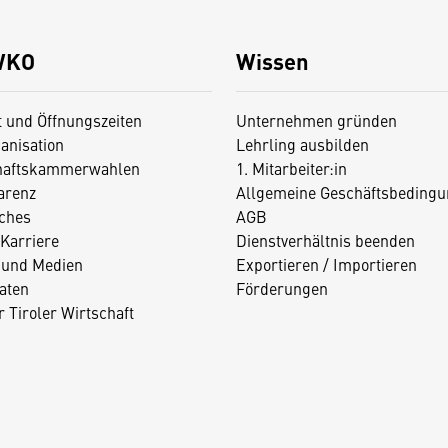
WKO
Wissen
t und Öffnungszeiten
Unternehmen gründen
anisation
Lehrling ausbilden
haftskammerwahlen
1. Mitarbeiter:in
arenz
Allgemeine Geschäftsbedingu
iches
AGB
Karriere
Dienstverhältnis beenden
 und Medien
Exportieren / Importieren
aten
Förderungen
 Tiroler Wirtschaft