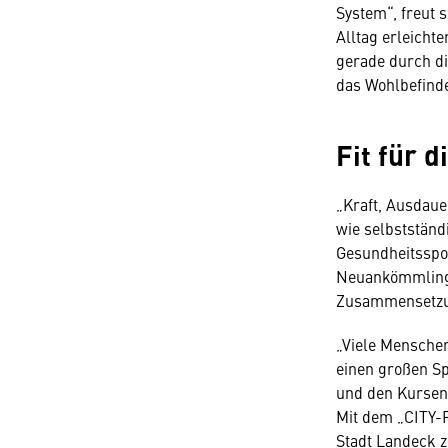
System“, freut s
Alltag erleicht
gerade durch di
das Wohlbefind
Fit für d
„Kraft, Ausdau
wie selbstständ
Gesundheitsspor
Neuankömmlinge
Zusammensetzun
„Viele Menschen
einen großen Sp
und den Kursen 
Mit dem „CITY-
Stadt Landeck z