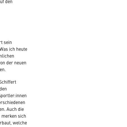
auf den
t sein
„Was ich heute
mlichen
von der neuen
en.
chiffert
 den
Sportler:innen
erschiedenen
en. Auch die
d merken sich
erbaut, welche