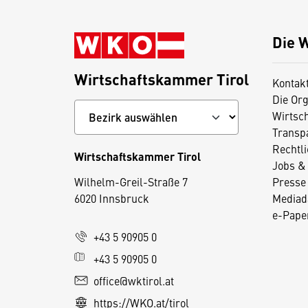
Die 
Wirtschaftskammer Tirol
Kontak
Die Org
Wirtsc
Transp
Rechtl
Wirtschaftskammer Tirol
Jobs & 
D
Wilhelm-Greil-Straße 7
Presse
i
6020 Innsbruck
Mediad
e
e-Paper
s
+43 5 90905 0
e
+43 5 90905 0
S
e
office@wktirol.at
it
https://WKO.at/tirol