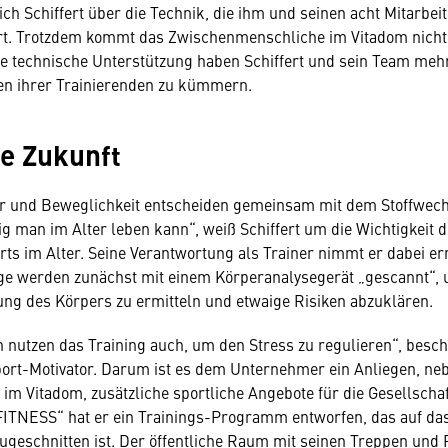
ich Schiffert über die Technik, die ihm und seinen acht Mitarbei
ert. Trotzdem kommt das Zwischenmenschliche im Vitadom nicht
e technische Unterstützung haben Schiffert und sein Team mehr
en ihrer Trainierenden zu kümmern.
ie Zukunft
er und Beweglichkeit entscheiden gemeinsam mit dem Stoffwech
ig man im Alter leben kann“, weiß Schiffert um die Wichtigkeit 
ts im Alter. Seine Verantwortung als Trainer nimmt er dabei er
 werden zunächst mit einem Körperanalysegerät „gescannt“, 
g des Körpers zu ermitteln und etwaige Risiken abzuklären.
 nutzen das Training auch, um den Stress zu regulieren“, beschr
ort-Motivator. Darum ist es dem Unternehmer ein Anliegen, ne
im Vitadom, zusätzliche sportliche Angebote für die Gesellschaf
FITNESS“ hat er ein Trainings-Programm entworfen, das auf da
ugeschnitten ist. Der öffentliche Raum mit seinen Treppen und 