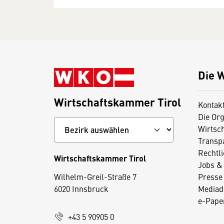
Die 
Wirtschaftskammer Tirol
Kontak
Die Org
Wirtsc
Transp
Rechtl
Wirtschaftskammer Tirol
Jobs & 
D
Wilhelm-Greil-Straße 7
Presse
i
6020 Innsbruck
Mediad
e
e-Paper
s
+43 5 90905 0
e