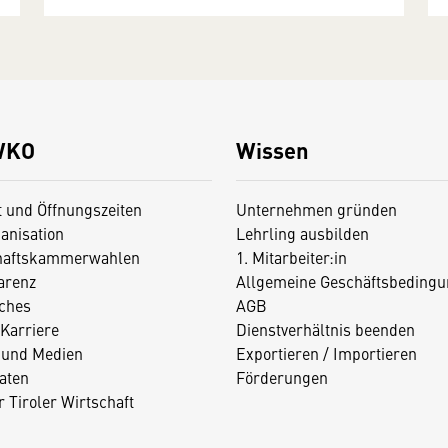
WKO
Wissen
t und Öffnungszeiten
Unternehmen gründen
anisation
Lehrling ausbilden
haftskammerwahlen
1. Mitarbeiter:in
arenz
Allgemeine Geschäftsbedingu
iches
AGB
Karriere
Dienstverhältnis beenden
 und Medien
Exportieren / Importieren
aten
Förderungen
 Tiroler Wirtschaft