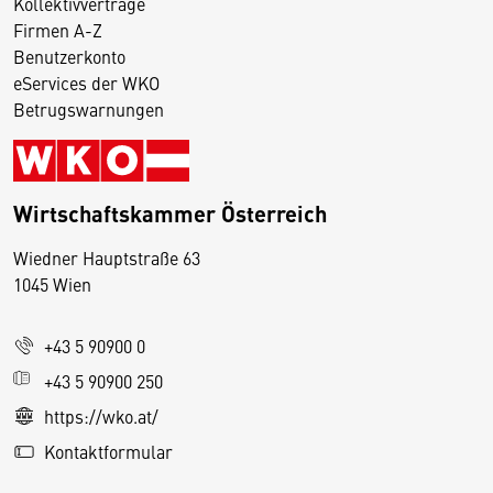
Kollektivverträge
Firmen A-Z
Benutzerkonto
eServices der WKO
Betrugswarnungen
Wirtschaftskammer Österreich
Wiedner Hauptstraße 63
D
1045 Wien
i
e
+43 5 90900 0
s
e
+43 5 90900 250
S
https://wko.at/
e
Kontaktformular
it