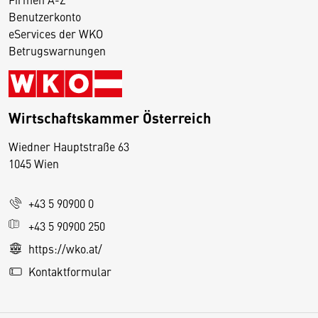
Benutzerkonto
eServices der WKO
Betrugswarnungen
Wirtschaftskammer Österreich
Wiedner Hauptstraße 63
D
1045 Wien
i
e
+43 5 90900 0
s
e
+43 5 90900 250
S
https://wko.at/
e
Kontaktformular
it
e