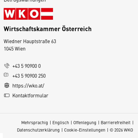
Wirtschaftskammer Österreich
Wiedner Hauptstraße 63
D
1045 Wien
i
e
+43 5 90900 0
s
e
+43 5 90900 250
S
https://wko.at/
e
Kontaktformular
it
e
v
Mehrsprachig
Englisch
Offenlegung
Barrierefreiheit
e
Datenschutzerklärung
Cookie-Einstellungen
© 2026 WKO
r