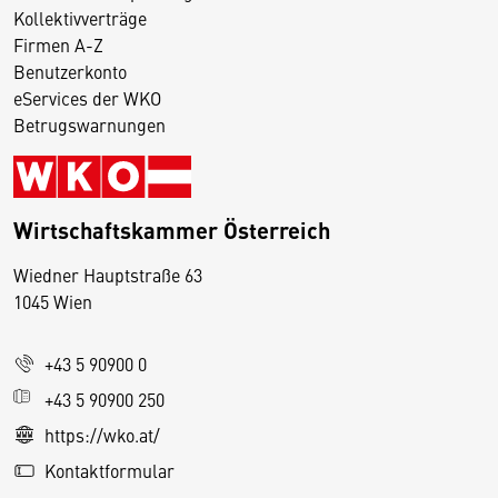
Kollektivverträge
Firmen A-Z
Benutzerkonto
eServices der WKO
Betrugswarnungen
Wirtschaftskammer Österreich
Wiedner Hauptstraße 63
D
1045 Wien
i
e
+43 5 90900 0
s
e
+43 5 90900 250
S
https://wko.at/
e
Kontaktformular
it