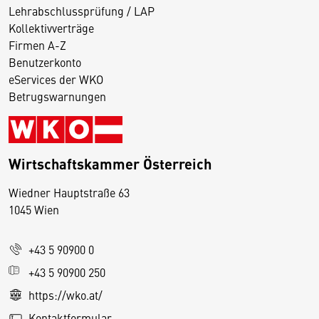
Lehrabschlussprüfung / LAP
Kollektivverträge
Firmen A-Z
Benutzerkonto
eServices der WKO
Betrugswarnungen
Wirtschaftskammer Österreich
Wiedner Hauptstraße 63
D
1045 Wien
i
e
+43 5 90900 0
s
e
+43 5 90900 250
S
https://wko.at/
e
Kontaktformular