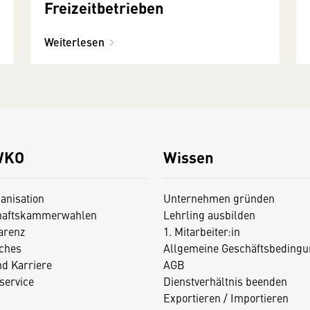
Freizeitbetrieben
Weiterlesen
WKO
Wissen
anisation
Unternehmen gründen
haftskammerwahlen
Lehrling ausbilden
arenz
1. Mitarbeiter:in
iches
Allgemeine Geschäftsbedingu
nd Karriere
AGB
service
Dienstverhältnis beenden
Exportieren / Importieren