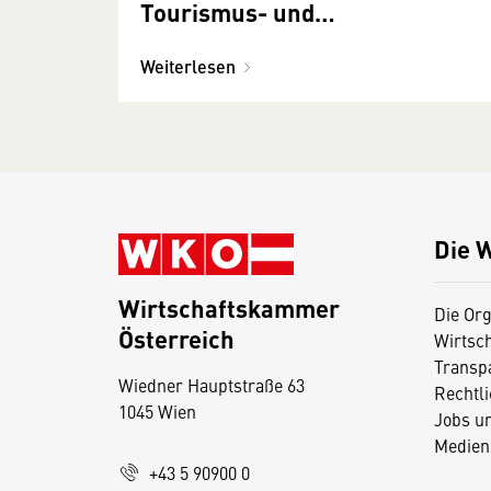
Tourismus- und
Freizeitbetrieben
Weiterlesen
Die 
Wirtschaftskammer
Die Org
Österreich
Wirtsc
D
Transp
Wiedner Hauptstraße 63
i
Rechtl
1045 Wien
Jobs u
e
Medien
s
+43 5 90900 0
e