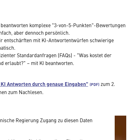
ir beantworten komplexe "3-von-5-Punkten"-Bewertungen
nfach, aber dennoch persönlich.
 entschärften mit KI-Antwortentwürfen schwierige
atisch.
fizienter Standardanfragen (FAQs) - "Was kostet der
d erlaubt?" – mit KI beantworten.
mung
e KI Antworten durch genaue Eingaben"
zum 2.
rnen Inhalt anzeigen. Dafür benötigen wir
onen zum Nachlesen.
owser personenbezogene technische Daten zu
mit US-amerikanischen Anbietern austauscht.
EU-Datenschutzrecht angemessenen Schutzniveau
nische Regierung Zugang zu diesen Daten