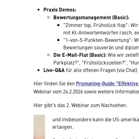
Praxis Demos:
Bewertungsmanagement
(Basic):
"Zimmer top, Frühstück flop": W
mit KI-Antwortentwürfen rasch, ei
"1-von-5-Punkten-Bewertung": Wir
Bewertungen souverän und diplom
Die E-Mail-Flut (Basic):
Wie wir zeitef
Parkplatz?", "Frühstückszeiten?", "Hun
Live-Q&A
für alle offenen Fragen (via Chat).
Wir benötigen Ihre Zustim
Hier finden Sie den
Prompting-Guide "Effektiv
Hier würden wir Ihnen gerne einen exte
Webinar vom 24.2.2026 sowie weitere Informati
allerdings Ihre Zustimmung, da Ihr Br
Geräten und Nutzerverhalten mitunter 
Hier gibt’s das 2. Webinar zum Nachsehen:
Diese Daten unterliegen keinem dem 
und insbesondere kann die US-amerika
erlangen.