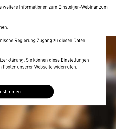
e weitere Informationen zum Einsteiger-Webinar zum
rnen Inhalt anzeigen. Dafür benötigen wir
owser personenbezogene technische Daten zu
mit US-amerikanischen Anbietern austauscht.
hen:
EU-Datenschutzrecht angemessenen Schutzniveau
nische Regierung Zugang zu diesen Daten
utzerklärung. Sie können diese Einstellungen
im Footer unserer Webseite widerrufen.
Zustimmen