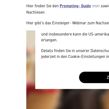
Hier finden Sie den
Prompting- Guide
sowi
Hier würden wir Ihnen gerne einen exte
Nachlesen.
allerdings Ihre Zustimmung, da Ihr Br
Geräten und Nutzerverhalten mitunter 
Hier gibt’s das Einsteiger- Webinar zum Nachse
Diese Daten unterliegen keinem dem 
und insbesondere kann die US-amerika
erlangen.
Details finden Sie in unserer Datensch
jederzeit in den Cookie-Einstellungen 