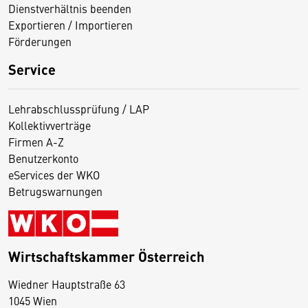
Dienstverhältnis beenden
Exportieren / Importieren
Förderungen
Service
Lehrabschlussprüfung / LAP
Kollektivverträge
Firmen A-Z
Benutzerkonto
eServices der WKO
Betrugswarnungen
Wirtschaftskammer Österreich
Wiedner Hauptstraße 63
D
1045 Wien
i