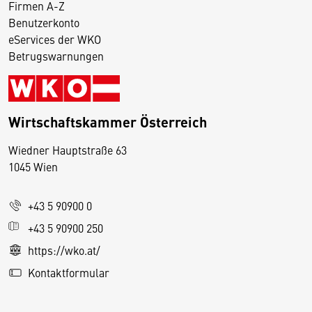
Firmen A-Z
Benutzerkonto
eServices der WKO
Betrugswarnungen
Wirtschaftskammer Österreich
Wiedner Hauptstraße 63
D
1045 Wien
i
e
+43 5 90900 0
s
e
+43 5 90900 250
S
https://wko.at/
e
Kontaktformular
it
e