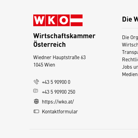
Die 
Wirtschaftskammer
Die Org
Österreich
Wirtsc
D
Transp
Wiedner Hauptstraße 63
i
Rechtl
1045 Wien
Jobs u
e
Medien
s
+43 5 90900 0
e
+43 5 90900 250
S
e
https://wko.at/
it
Kontaktformular
e
v
e