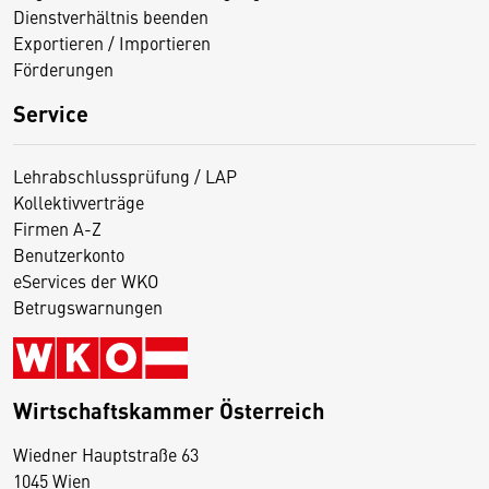
Dienstverhältnis beenden
Exportieren / Importieren
Förderungen
Service
Lehrabschlussprüfung / LAP
Kollektivverträge
Firmen A-Z
Benutzerkonto
eServices der WKO
Betrugswarnungen
Wirtschaftskammer Österreich
Wiedner Hauptstraße 63
D
1045 Wien
i