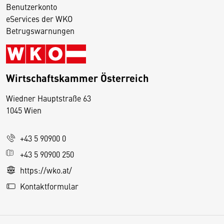
Benutzerkonto
eServices der WKO
Betrugswarnungen
Wirtschaftskammer Österreich
Wiedner Hauptstraße 63
D
1045 Wien
i
e
+43 5 90900 0
s
e
+43 5 90900 250
S
https://wko.at/
e
Kontaktformular
it
e
v