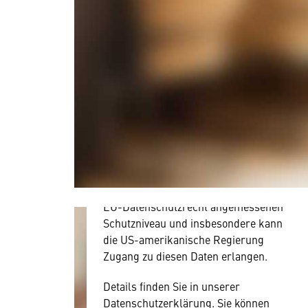
Wir benötigen Ihre
Zustimmung
Hier würden wir Ihnen gerne einen
externen Inhalt anzeigen. Dafür
benötigen wir allerdings Ihre
Zustimmung, da Ihr Browser
personenbezogene technische Daten
zu Geräten und Nutzerverhalten
mitunter mit US-amerikanischen
Anbietern austauscht.
Diese Daten unterliegen keinem dem
EU-Datenschutzrecht angemessenen
Schutzniveau und insbesondere kann
die US-amerikanische Regierung
Zugang zu diesen Daten erlangen.
Details finden Sie in unserer
Datenschutzerklärung. Sie können