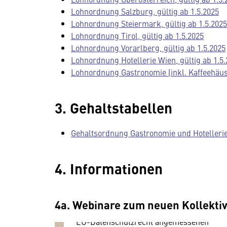
Lohnordnung Salzburg, gültig ab 1.5.2025
Lohnordnung Steiermark, gültig ab 1.5.2025
Lohnordnung Tirol, gültig ab 1.5.2025
Lohnordnung Vorarlberg, gültig ab 1.5.2025
Lohnordnung Hotellerie Wien, gültig ab 1.5
Wir benötigen Ihre
Lohnordnung Gastronomie (inkl. Kaffeehäuse
Zustimmung
3. Gehaltstabellen
Hier würden wir Ihnen gerne einen
externen Inhalt anzeigen. Dafür
Gehaltsordnung Gastronomie und Hotellerie, 
benötigen wir allerdings Ihre
Zustimmung, da Ihr Browser
personenbezogene technische Daten
4. Informationen
zu Geräten und Nutzerverhalten
mitunter mit US-amerikanischen
Anbietern austauscht.
4a. Webinare zum neuen Kollekti
Diese Daten unterliegen keinem dem
EU-Datenschutzrecht angemessenen