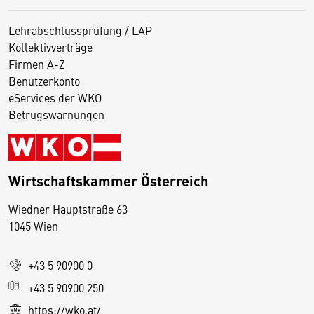
Lehrabschlussprüfung / LAP
Kollektivverträge
Firmen A-Z
Benutzerkonto
eServices der WKO
Betrugswarnungen
Wirtschaftskammer Österreich
Wiedner Hauptstraße 63
D
1045 Wien
i
e
+43 5 90900 0
s
e
+43 5 90900 250
S
https://wko.at/