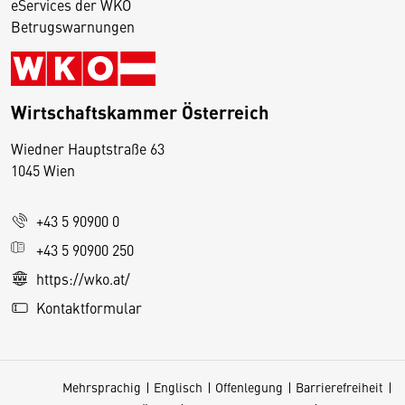
eServices der WKO
Betrugswarnungen
Wirtschaftskammer Österreich
Wiedner Hauptstraße 63
D
1045 Wien
i
e
+43 5 90900 0
s
e
+43 5 90900 250
S
https://wko.at/
e
Kontaktformular
it
e
v
Mehrsprachig
Englisch
Offenlegung
Barrierefreiheit
e