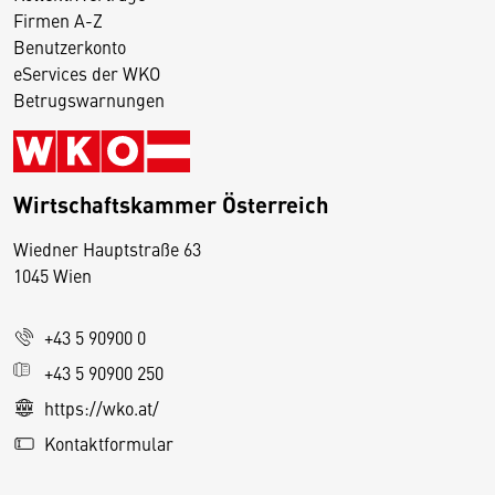
Firmen A-Z
Benutzerkonto
eServices der WKO
Betrugswarnungen
Wirtschaftskammer Österreich
Wiedner Hauptstraße 63
D
1045 Wien
i
e
+43 5 90900 0
s
e
+43 5 90900 250
S
https://wko.at/
e
Kontaktformular
it
e