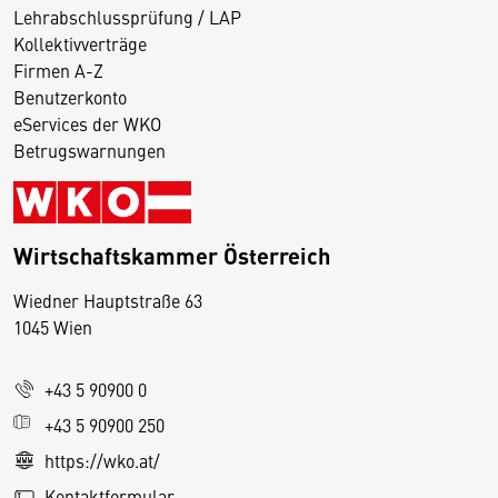
Lehrabschlussprüfung / LAP
Kollektivverträge
Firmen A-Z
Benutzerkonto
eServices der WKO
Betrugswarnungen
Wirtschaftskammer Österreich
Wiedner Hauptstraße 63
D
1045 Wien
i
e
+43 5 90900 0
s
e
+43 5 90900 250
S
https://wko.at/
e
Kontaktformular