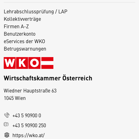
Lehrabschlussprüfung / LAP
Kollektivverträge
Firmen A-Z
Benutzerkonto
eServices der WKO
Betrugswarnungen
Wirtschaftskammer Österreich
Wiedner Hauptstraße 63
D
1045 Wien
i
e
+43 5 90900 0
s
e
+43 5 90900 250
S
https://wko.at/