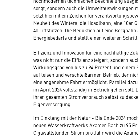
hochmodernen technischen Beschneiung ausgesta
sorgt, sondern auch die Umweltauswirkungen mi
setzt hiermit ein Zeichen für verantwortungsb
Neuheit des Winters, die Hoadlbahn, eine 10er G
40 Liftstützen. Die Reduktion auf eine Bergbahn 
Energiebedarfs und stellt einen weiteren Schrit
Effizienz und Innovation für eine nachhaltige Zuk
was nicht nur die Effizienz steigert, sondern au
Wirkungsgrad von bis zu 94 Prozent und einem 
auf leisen und verschleißarmen Betrieb, der nic
eine angenehme Fahrt ermöglicht. Parallel dazu
im April 2024 vollständig in Betrieb gehen soll
ihren gesamten Stromverbrauch selbst zu decken
Eigenversorgung.
Im Einklang mit der Natur - Bis Ende 2024 möc
neuen Wasserkraftwerks Axamer Bach zu 95 Proz
Gigawattstunden Strom pro Jahr wird die Axamer