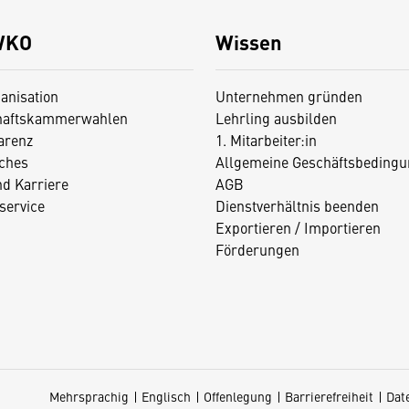
WKO
Wissen
anisation
Unternehmen gründen
haftskammerwahlen
Lehrling ausbilden
arenz
1. Mitarbeiter:in
iches
Allgemeine Geschäftsbedingu
nd Karriere
AGB
service
Dienstverhältnis beenden
Exportieren / Importieren
Förderungen
Mehrsprachig
Englisch
Offenlegung
Barrierefreiheit
Dat