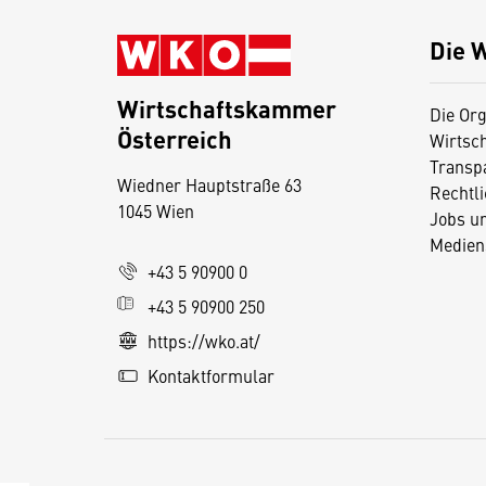
Die 
Wirtschaftskammer
Die Org
Österreich
Wirtsc
D
Transp
Wiedner Hauptstraße 63
i
Rechtl
1045 Wien
Jobs u
e
Medien
s
+43 5 90900 0
e
+43 5 90900 250
S
e
https://wko.at/
it
Kontaktformular
e
v
e
r