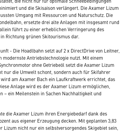
ttet, die nicht nur für optimale Schneebedingungen
nimiert und die Skisaison verlängert. Die Axamer Lizum
ewussten Umgang mit Ressourcen und Naturschutz. Die
ondelbahn, ersetzte drei alte Anlagen mit insgesamt rund
allein führt zu einer erheblichen Verringerung des
t in Richtung grünen Skitourismus dar.
unft - Die Hoadlbahn setzt auf 2 x DirectDrive von Leitner,
ch modernste Antriebstechnologie nutzt. Mit einem
Synchronmotor ohne Getriebeöl setzt die Axamer Lizum
ht nur die Umwelt schont, sondern auch für Skifahrer
 wird am Axamer Bach ein Laufkraftwerk errichtet, das
. Diese Anlage wird es der Axamer Lizum ermöglichen,
 – ein Meilenstein in Sachen Nachhaltigkeit und
hte die Axamer Lizum ihren Energiebedarf dank des
ent aus eigener Erzeugung decken. Mit geplanten 3,83
 Lizum nicht nur ein selbstversorgendes Skigebiet sein,