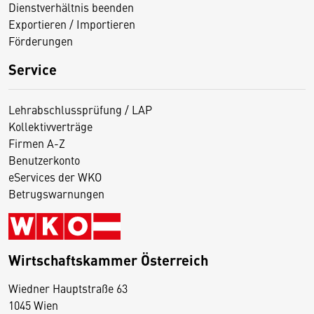
Dienstverhältnis beenden
Exportieren / Importieren
Förderungen
Service
Lehrabschlussprüfung / LAP
Kollektivverträge
Firmen A-Z
Benutzerkonto
eServices der WKO
Betrugswarnungen
Wirtschaftskammer Österreich
Wiedner Hauptstraße 63
D
1045 Wien
i