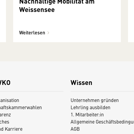
Nach­haltige Mobilität am
Weissen­see
Weiterlesen
WKO
Wissen
anisation
Unternehmen gründen
haftskammerwahlen
Lehrling ausbilden
arenz
1. Mitarbeiter:in
iches
Allgemeine Geschäftsbedingu
nd Karriere
AGB