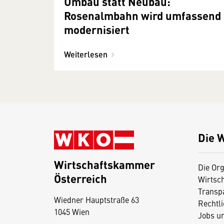
Umbau statt Neubau:
Rosenalmbahn wird umfassend
modernisiert
Weiterlesen
Die 
Wirtschaftskammer
Die Org
Österreich
Wirtsc
D
Transp
Wiedner Hauptstraße 63
i
Rechtl
1045 Wien
Jobs u
e