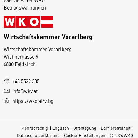
eServices der WKO
Betrugswarnungen
Wirtschaftskammer Vorarlberg
D
Wirtschaftskammer Vorarlberg
i
Wichnergasse 9
6800 Feldkirch
e
s
e
+43 5522 305
S
info@wkv.at
e
https://wko.at/vlbg
it
e
v
Mehrsprachig
Englisch
Offenlegung
Barrierefreiheit
e
Datenschutzerklärung
Cookie-Einstellungen
© 2026 WKO