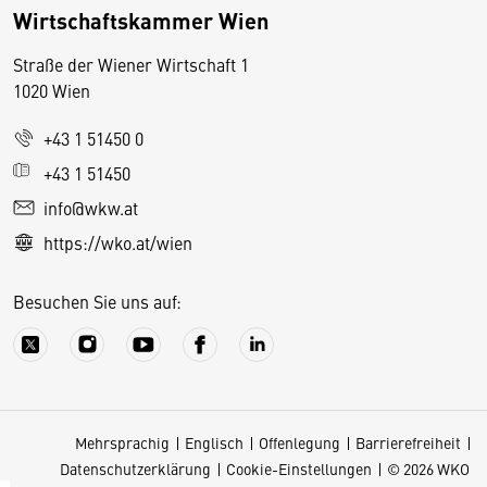
Wirtschaftskammer Wien
Straße der Wiener Wirtschaft 1
1020 Wien
+43 1 51450 0
D
+43 1 51450
i
info@wkw.at
e
https://wko.at/wien
s
e
Besuchen Sie uns auf:
S
e
it
e
v
Mehrsprachig
Englisch
Offenlegung
Barrierefreiheit
e
Datenschutzerklärung
Cookie-Einstellungen
© 2026 WKO
r