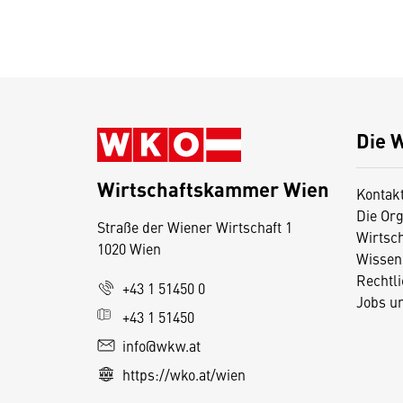
Die 
Wirtschaftskammer Wien
Kontak
Die Org
Straße der Wiener Wirtschaft 1
Wirtsc
1020 Wien
Wissen
Rechtl
D
+43 1 51450 0
Jobs u
i
+43 1 51450
e
info@wkw.at
s
https://wko.at/wien
e