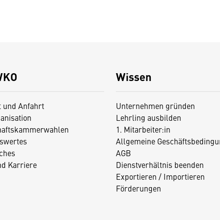
WKO
Wissen
t und Anfahrt
Unternehmen gründen
anisation
Lehrling ausbilden
haftskammerwahlen
1. Mitarbeiter:in
swertes
Allgemeine Geschäftsbedingu
iches
AGB
nd Karriere
Dienstverhältnis beenden
Exportieren / Importieren
Förderungen