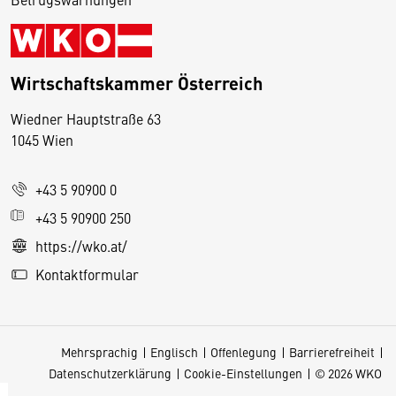
Wirtschaftskammer Österreich
Wiedner Hauptstraße 63
D
1045 Wien
i
e
+43 5 90900 0
s
e
+43 5 90900 250
S
https://wko.at/
e
Kontaktformular
it
e
v
Mehrsprachig
Englisch
Offenlegung
Barrierefreiheit
e
Datenschutzerklärung
Cookie-Einstellungen
© 2026 WKO
r