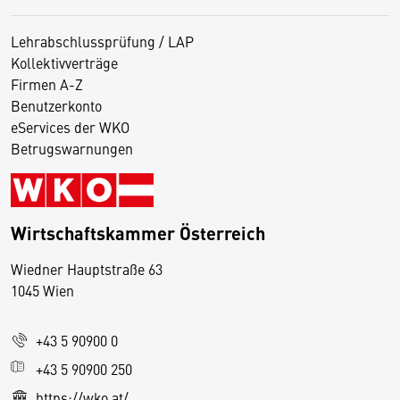
Lehrabschlussprüfung / LAP
Kollektivverträge
Firmen A-Z
Benutzerkonto
eServices der WKO
Betrugswarnungen
Wirtschaftskammer Österreich
Wiedner Hauptstraße 63
D
1045 Wien
i
e
+43 5 90900 0
s
e
+43 5 90900 250
S
https://wko.at/